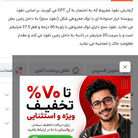
آزمایش نفوذ مخروط که به اختصار به آن CPT می گویند، بر اساس نفوذ
پیوسته ابزار استوانه ای با نوک مخروطی شکل (نفوذ سنج) به داخل زمین عمل
می نماید. نفوذ سنج دارای نوک مخروطی با زاویه 60 درجه و قطر 37.5 میلیمتر
است و با سرعت 20 میلیمتر در ثانیه به داخل زمین نفوذ می کند و مقدار
مقاومت خاک را محاسبه می نماید.
امکان پرداخت آنلاین
ضمانت ا
تحویل اکسپرس
اطلاعات تماس
02177116909
دسترسی سریع
info@civiliha.com
حساب کاربری
خدمات مشتریان
ارسال فوری در تهران + ارسال به سراسر کشور
مجله فروشگاه
حریم خصوصی