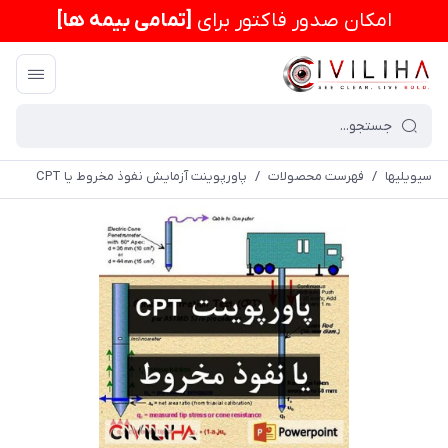
امكان صدور فاکتور برای
[تمامی بیمه ها]
سیویلیها
/
فهرست محصولات
/
پاورپوینت آزمایش نفوذ مخروط یا CPT