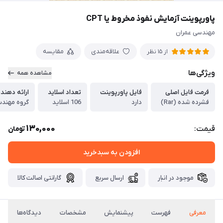
پاورپوینت آزمایش نفوذ مخروط یا CPT
مهندسی عمران
علاقه‌مندی
مقایسه
از 15 نظر
ویژگی‌ها
مشاهده همه
فرمت فایل اصلی
فایل پاورپوینت
تعداد اسلاید
ارائه دهند
فشرده شده (Rar)
دارد
106 اسلاید
گروه مهندس
130,000
قیمت:
تومان
افزودن به سبدخرید
موجود در انبار
ارسال سریع
گارانتی اصالت کالا
معرفی
فهرست
پیشنمایش
مشخصات
دیدگاه‌ها