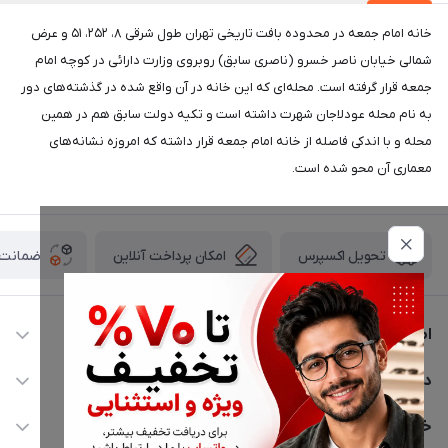
خانه امام جمعه در محدوده بافت تاریخی تهران طول شرقی ۸، ۲۵۲، ۵۱ و عرض
شمالی خیابان ناصر خسرو (ناصری سابق) روبروی وزارت دارائی در کوچه امام
جمعه قرار گرفته است. محله‌ای که این خانه در آن واقع شده در گذشته‌های دور
به نام محله عودلاجان شهرت داشته است و تکیه دولت سابق هم در همین
محله و با اندکی فاصله از خانه امام جمعه قرار داشته که امروزه نشانه‌های
معماری آن محو شده است.
امکان پرداخت آنلاین
ضمانت ا
تحویل اکسپرس
اطلاعات تماس
02177116909
دسترسی سریع
info@civiliha.com
حساب کاربری
خدمات مشتریان