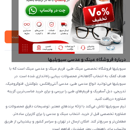
ارسال فوری در تهران + ارسال به سراسر کشور
مجله فروشگاه
حریم خصوصی
لیست محصولات
پشتیبانی واتساپ 09397003162
درباره ما
از جدید‌ترین تخفیف‌ها با‌ خبر شوید
ثبت
درباره فروشگاه عینک و عدسی سیویلیها
سیویلیها فروشگاه تخصصی عینک طبی، فریم عینک و عدسی عینک است که با
هدف کمک به انتخاب آگاهانه‌تر محصولات بینایی راه‌اندازی شده است. در
سیویلیها می‌توانید انواع عدسی طبی، عدسی آنتی‌رفلکس، بلوکنترل، فتوکرومیک،
تدریجی، دبل آسفریک و فریم‌های طبی را بررسی و برای خرید مناسب‌ترین گزینه
مشاوره دریافت کنید.
تیم سیویلیها تلاش می‌کند با ارائه برندهای معتبر، توضیحات دقیق محصولات و
مشاوره تخصصی قبل از خرید، انتخاب عینک و عدسی را برای کاربران ساده‌تر،
مطمئن‌تر و سریع‌تر کند. امکان ارسال در تهران و سراسر کشور و پشتیبانی از طریق
واتساپ برای راهنمایی بهتر مشتریان فراهم است.