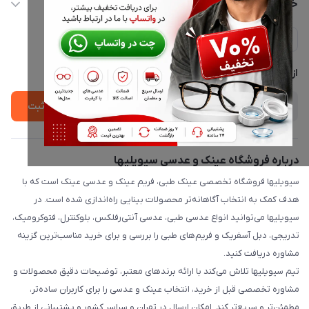
خدمات مشتریان
ارسال فوری در تهران + ارسال به سراسر کشور
مجله فروشگاه
حریم خصوصی
لیست محصولات
پشتیبانی واتساپ 09397003162
درباره ما
از جدید‌ترین تخفیف‌ها با‌ خبر شوید
ثبت
درباره فروشگاه عینک و عدسی سیویلیها
سیویلیها فروشگاه تخصصی عینک طبی، فریم عینک و عدسی عینک است که با
هدف کمک به انتخاب آگاهانه‌تر محصولات بینایی راه‌اندازی شده است. در
سیویلیها می‌توانید انواع عدسی طبی، عدسی آنتی‌رفلکس، بلوکنترل، فتوکرومیک،
تدریجی، دبل آسفریک و فریم‌های طبی را بررسی و برای خرید مناسب‌ترین گزینه
مشاوره دریافت کنید.
تیم سیویلیها تلاش می‌کند با ارائه برندهای معتبر، توضیحات دقیق محصولات و
مشاوره تخصصی قبل از خرید، انتخاب عینک و عدسی را برای کاربران ساده‌تر،
مطمئن‌تر و سریع‌تر کند. امکان ارسال در تهران و سراسر کشور و پشتیبانی از طریق