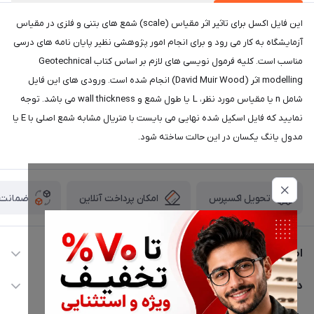
این فایل اکسل برای تاثیر اثر مقیاس (scale) شمع های بتنی و فلزی در مقیاس
آزمایشگاه به کار می رود و برای انجام امور پژوهشی نظیر پایان نامه های درسی
مناسب است. کلیه فرمول نویسی های لازم بر اساس کتاب Geotechnical
modelling اثر (David Muir Wood) انجام شده است. ورودی های این فایل
شامل n یا مقیاس مورد نظر، L یا طول شمع و wall thickness می باشد. توجه
نمایید که فایل اسکیل شده نهایی می بایست با متریال مشابه شمع اصلی با E یا
مدول یانگ یکسان در این حالت ساخته شود.
امکان پرداخت آنلاین
ضمانت ا
تحویل اکسپرس
اطلاعات تماس
02177116909
دسترسی سریع
info@civiliha.com
حساب کاربری