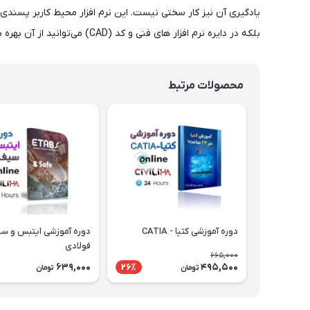
یادگیری آن نیز کار سختی نیست. این نرم افزار محیط کاربر پسندی 
بلکه در دایره نرم افزار های فنی و کد (CAD) می‌توانید از آن بهره ببرید. اصول کار با اسکچ آپ بر پایه خط است؛ که همین مسئله استفاده از آن را برای کاربر معمار لذت بخش تر می کند.
محصولات مرتبط
دوره آموزشی کتیا - CATIA
دوره آموزشی ایتبس و س
فولادی
665,000
639,000
495,500
26٪
تومان
تومان