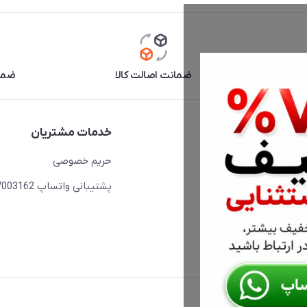
آنلاین
ضمانت اصالت کالا
ضما
دسترسی سریع
خدمات مشتریان
حساب کاربری
حریم خصوصی
مجله فروشگاه
پشتیبانی واتساپ 09397003162
لیست محصولات
درباره ما