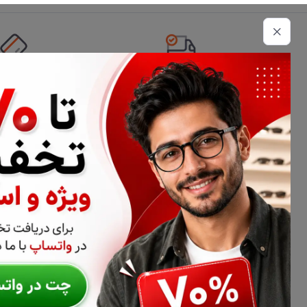
تحویل اکسپرس
امکان پرداخت 
اطلاعات تماس
02177116909
info@civiliha.com
ارسال فوری در تهران + ارسال به سراسر کشور
درباره فروشگاه عینک و عدسی سیویلیها