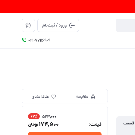
ورود / ثبت‌نام
021-77116909
مقایسه
علاقه‌مندی
67٪
523,000
 قسمت
174,500
قیمت:
تومان