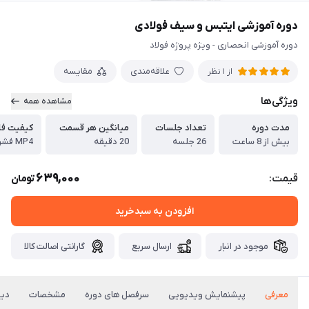
دوره آموزشی ایتبس و سیف فولادی
دوره آموزشی انحصاری - ویژه پروژه فولاد
علاقه‌مندی
مقایسه
از 1 نظر
ویژگی‌ها
مشاهده همه
مدت دوره
تعداد جلسات
میانگین هر قسمت
کیفیت فا
بیش از 8 ساعت
26 جلسه
20 دقیقه
MP4 فشرده شده
639,000
قیمت:
تومان
افزودن به سبدخرید
موجود در انبار
ارسال سریع
گارانتی اصالت کالا
معرفی
پیشنمایش ویدیویی
سرفصل های دوره
مشخصات
دید