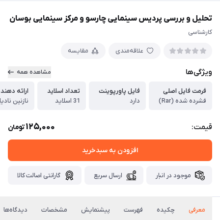
تحلیل و بررسی پردیس سینمایی چارسو و مرکز سینمایی بوسان
کارشناسی
علاقه‌مندی
مقایسه
ویژگی‌ها
مشاهده همه
فرمت فایل اصلی
فایل پاورپوینت
تعداد اسلاید
ارائه دهند
فشرده شده (Rar)
دارد
31 اسلاید
نازنین نادی
125,000
قیمت:
تومان
افزودن به سبدخرید
موجود در انبار
ارسال سریع
گارانتی اصالت کالا
معرفی
چکیده
فهرست
پیشنمایش
مشخصات
دیدگاه‌ها