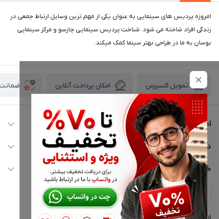
امروزه پردیس های سینمایی به عنوان یکی از مهم ترین وسایل ارتباط جمعی در
زندگی افراد شاخته می شود. شناخت پردیس سینمایی چارسو و مرکز سینمایی
بوسان به ما در طراحی بهتر سینما کمک میکند.
امکان پرداخت آنلاین
ضمانت ا
تحویل اکسپرس
اطلاعات تماس
02177116909
دسترسی سریع
info@civiliha.com
حساب کاربری
خدمات مشتریان
ارسال فوری در تهران + ارسال به سراسر کشور
مجله فروشگاه
حریم خصوصی
لیست محصولات
پشتیبانی واتساپ 09397003162
درباره ما
از جدید‌ترین تخفیف‌ها با‌ خبر شوید