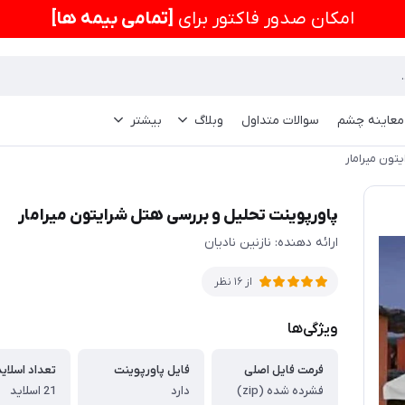
امكان صدور فاکتور برای
[تمامی بیمه ها]
 معاینه چشم
سوالات متداول
وبلاگ
بیشتر
تون میرامار
پاورپوینت تحلیل و بررسی هتل شرایتون میرامار
ارائه دهنده: نازنین نادیان
از 16 نظر
ویژگی‌ها
فرمت فایل اصلی
فایل پاورپوینت
تعداد اسلاید
فشرده شده (zip)
دارد
21 اسلاید