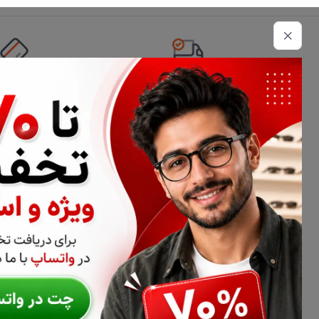
تحویل اکسپرس
امکان پرداخت 
اطلاعات تماس
02177116909
info@civiliha.com
ارسال فوری در تهران + ارسال به سراسر کشور