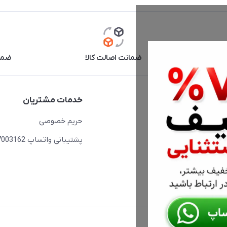
آنلاین
ضمانت اصالت کالا
ضما
دسترسی سریع
خدمات مشتریان
حساب کاربری
حریم خصوصی
مجله فروشگاه
پشتیبانی واتساپ 09397003162
لیست محصولات
درباره ما