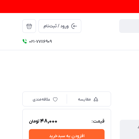
ورود / ثبت‌نام
021-77116909
مقایسه
علاقه‌مندی
48,000
قیمت:
تومان
افزودن به سبدخرید