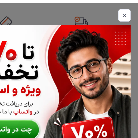
تحویل اکسپرس
امکان پرداخت 
اطلاعات تماس
02177116909
info@civiliha.com
ارسال فوری در تهران + ارسال به سراسر کشور