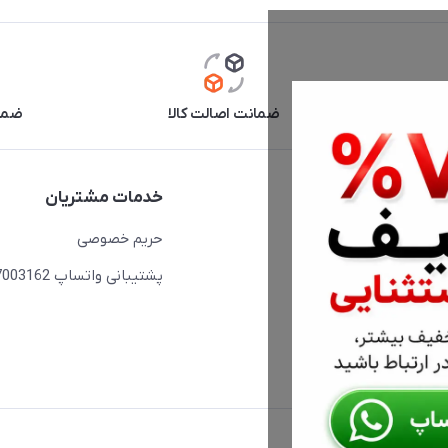
آنلاین
ضمانت اصالت کالا
ضما
دسترسی سریع
خدمات مشتریان
حساب کاربری
حریم خصوصی
مجله فروشگاه
پشتیبانی واتساپ 09397003162
لیست محصولات
درباره ما