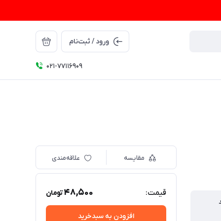
ورود / ثبت‌نام
021-77116909
مقایسه
علاقه‌مندی
48,500
قیمت:
تومان
افزودن به سبدخرید