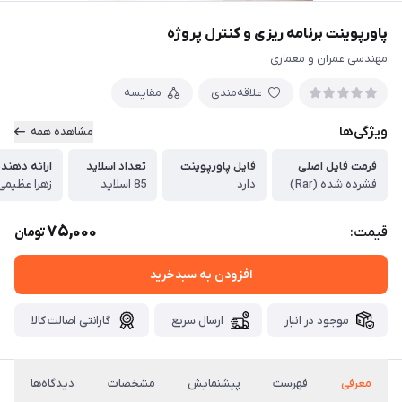
پاورپوینت برنامه ریزی و کنترل پروژه
مهندسی عمران و معماری
علاقه‌مندی
مقایسه
ویژگی‌ها
مشاهده همه
فرمت فایل اصلی
فایل پاورپوینت
تعداد اسلاید
ارائه دهند
فشرده شده (Rar)
دارد
85 اسلاید
زهرا عظیمی
75,000
قیمت:
تومان
افزودن به سبدخرید
موجود در انبار
ارسال سریع
گارانتی اصالت کالا
معرفی
فهرست
پیشنمایش
مشخصات
دیدگاه‌ها