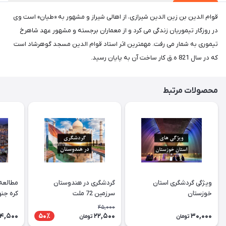
قوام الدین بن زین الدین شیرازی، از اهالی شیراز و مشهور به «طیان» است وی
در روزگار تیموریان زندگی می کرد و از معماران برجسته و مشهور عهد شاهرخ
تیموری به شمار می رفت. مهمترین اثر استاد قوام الدین مسجد گوهرشاد است
که در سال 821 ه.ق کار ساخت آن به پایان رسید.
محصولات مرتبط
ویژگی گردشگری استان
گردشگری در هندوستان
مطالعه
خوزستان
سرزمین 72 ملت
کره جن
45,000
4,500
22,500
30,000
50٪
تومان
تومان