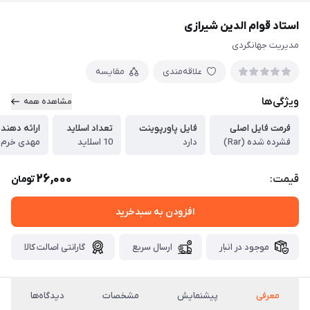
استاد قوام الدین شیرازی
مدیریت جهانگردی
علاقه‌مندی
مقایسه
ویژگی‌ها
مشاهده همه
فرمت فایل اصلی
فایل پاورپوینت
تعداد اسلاید
ارائه دهند
فشرده شده (Rar)
دارد
10 اسلاید
مهدی خرم ر
26,000
قیمت:
تومان
افزودن به سبدخرید
موجود در انبار
ارسال سریع
گارانتی اصالت کالا
معرفی
پیشنمایش
مشخصات
دیدگاه‌ها