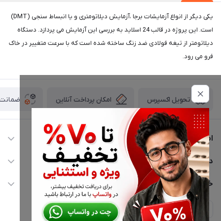
یکی دیگر از انواع آزمایشات برجا ،آزمایش دیلاتومتری و یا انبساط سنجی (DMT)
است. این پروژه در قالب 24 اسلاید به بررسی این آزمایش می پردازد. دستگاه
دیلاتومتر از تیغه فولادی ضد زنگ ساخته شده است که با سرعت متغییر در خاک
فرو می رود.
امکان پرداخت آنلاین
ضمانت ا
تحویل اکسپرس
اطلاعات تماس
02177116909
دسترسی سریع
info@civiliha.com
حساب کاربری
خدمات مشتریان
ارسال فوری در تهران + ارسال به سراسر کشور
مجله فروشگاه
حریم خصوصی
لیست محصولات
پشتیبانی واتساپ 09397003162