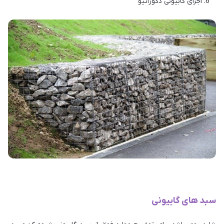
اجزای گابیونی دکوراتیو
سبد های گابیونی