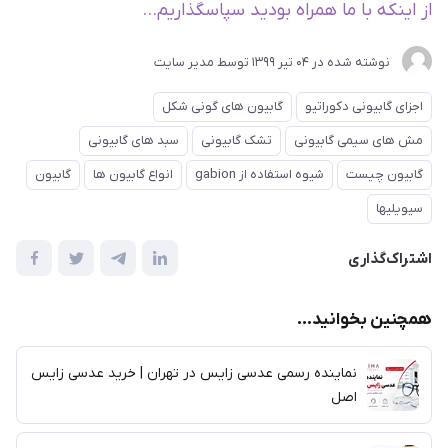
از اینکه با ما همراه بودید سپاسگذاریم...
نوشته شده در
04 تير 1399
توسط
مدیر سایت
اجزای گابیونی دکوراتیو
گابیون های گونی شکل
مش های سیمی گابیونی
تشک گابیونی
سبد های گابیونی
گابیون چیست
شیوه استفاده از gabion
انواع گابیون ها
گابیون
سیویلیها
اشتراک‌گذاری
همچنین بخوانید...
نماینده رسمی عدسی زایس در تهران | خرید عدسی زایس
اصل