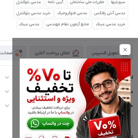
سیویلیها
مقررات ملی ساختمان
آیین نامه
عدسی بلوکنترل
عدسی آنتی رفلکس
عدسی فتوکرومیک
خرید عدسی بلوکنترل
خرید عدسی عینک
منابع آزمون نظام مهندسی
عدسی عینک
امکان پرداخت آنلاین
ضمانت ا
تحویل اکسپرس
اطلاعات تماس
02177116909
دسترسی سریع
info@civiliha.com
حساب کاربری
خدمات مشتریان
ارسال فوری در تهران + ارسال به سراسر کشور
مجله فروشگاه
حریم خصوصی
لیست محصولات
پشتیبانی واتساپ 09397003162
درباره ما
از جدید‌ترین تخفیف‌ها با‌ خبر شوید