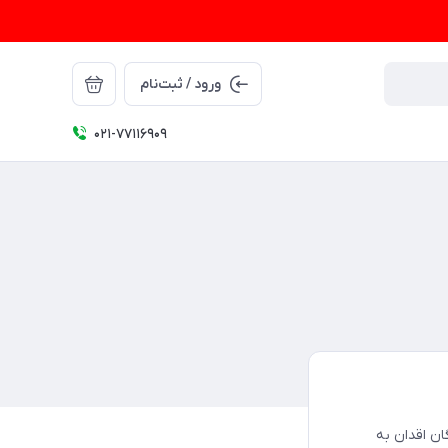
ورود / ثبت‌نام
021-77116909
ان اقدان به