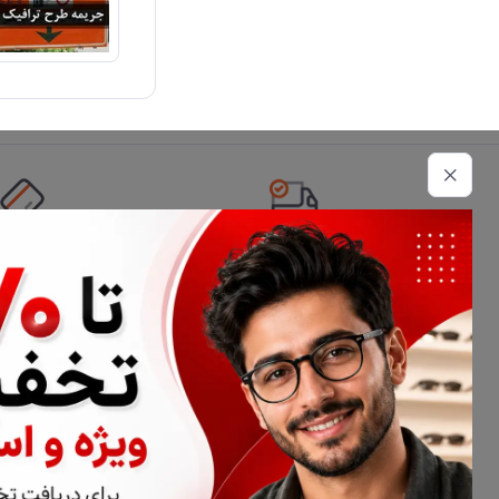
تحویل اکسپرس
امکان پرداخت 
اطلاعات تماس
02177116909
info@civiliha.com
ارسال فوری در تهران + ارسال به سراسر کشور