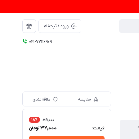
ورود / ثبت‌نام
021-77116909
مقایسه
علاقه‌مندی
18٪
39,000
32,000
قیمت:
تومان