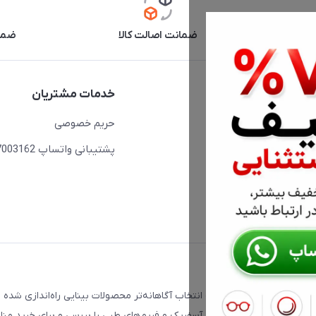
آنلاین
ضمانت اصالت کالا
ضما
دسترسی سریع
خدمات مشتریان
حساب کاربری
حریم خصوصی
مجله فروشگاه
پشتیبانی واتساپ 09397003162
لیست محصولات
درباره ما
ت که با هدف کمک به انتخاب آگاهانه‌تر محصولات بینایی راه‌اندازی شده 
، فتوکرومیک، تدریجی، دبل آسفریک و فریم‌های طبی را بررسی و برای خرید من