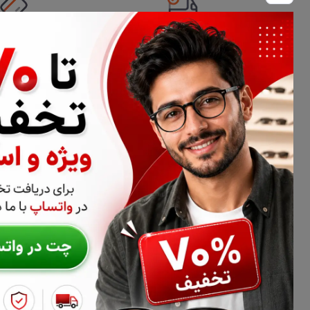
تحویل اکسپرس
امکان پرداخت 
اطلاعات تماس
02177116909
info@civiliha.com
ارسال فوری در تهران + ارسال به سراسر کشور
درباره فروشگاه عینک و عدسی سیویلیها
سیویلیها فروشگاه تخصصی عینک طبی، فریم عینک و عدسی عینک اس
سیویلیها می‌توانید انواع عدسی طبی، عدسی آنتی‌رفلکس، بلوکنترل