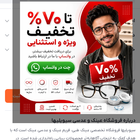
اطلاعات تماس
02177116909
دسترسی سریع
info@civiliha.com
حساب کاربری
خدمات مشتریان
ارسال فوری در تهران + ارسال به سراسر کشور
مجله فروشگاه
حریم خصوصی
لیست محصولات
پشتیبانی واتساپ 09397003162
درباره ما
از جدید‌ترین تخفیف‌ها با‌ خبر شوید
ثبت
درباره فروشگاه عینک و عدسی سیویلیها
سیویلیها فروشگاه تخصصی عینک طبی، فریم عینک و عدسی عینک است که با
هدف کمک به انتخاب آگاهانه‌تر محصولات بینایی راه‌اندازی شده است. در