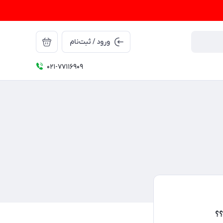
ورود / ثبت‌نام
021-77116909
؟؟