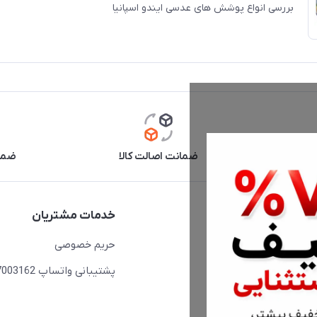
بررسی انواع پوشش های عدسی ایندو اسپانیا
آنلاین
ضمانت اصالت کالا
ضما
دسترسی سریع
خدمات مشتریان
حساب کاربری
حریم خصوصی
مجله فروشگاه
پشتیبانی واتساپ 09397003162
لیست محصولات