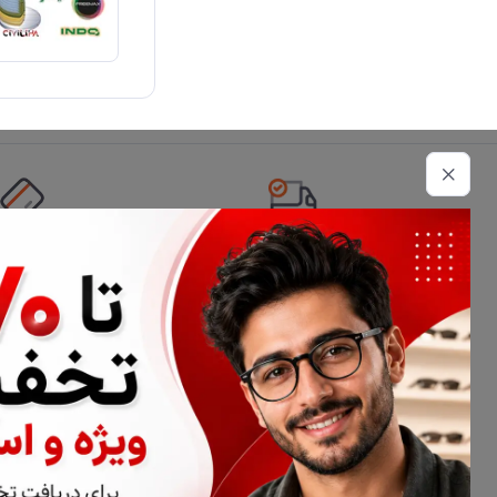
تحویل اکسپرس
امکان پرداخت 
اطلاعات تماس
02177116909
info@civiliha.com
ارسال فوری در تهران + ارسال به سراسر کشور