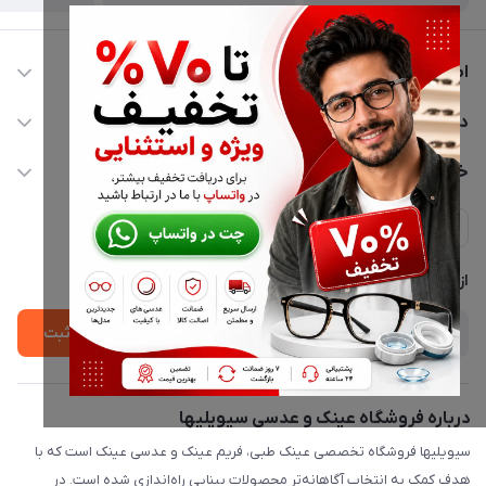
اطلاعات تماس
02177116909
دسترسی سریع
info@civiliha.com
حساب کاربری
خدمات مشتریان
ارسال فوری در تهران + ارسال به سراسر کشور
مجله فروشگاه
حریم خصوصی
لیست محصولات
پشتیبانی واتساپ 09397003162
درباره ما
از جدید‌ترین تخفیف‌ها با‌ خبر شوید
ثبت
درباره فروشگاه عینک و عدسی سیویلیها
سیویلیها فروشگاه تخصصی عینک طبی، فریم عینک و عدسی عینک است که با
هدف کمک به انتخاب آگاهانه‌تر محصولات بینایی راه‌اندازی شده است. در