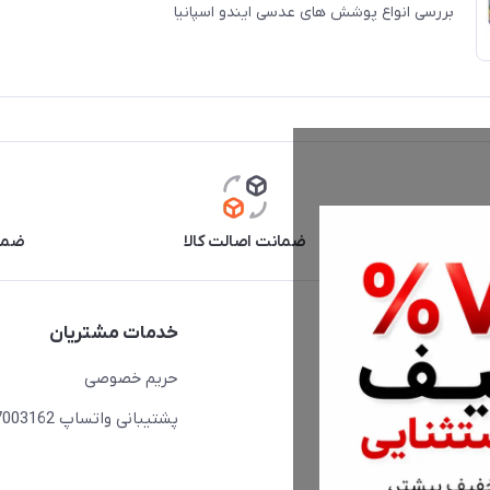
بررسی انواع پوشش های عدسی ایندو اسپانیا
آنلاین
ضمانت اصالت کالا
ضما
دسترسی سریع
خدمات مشتریان
حساب کاربری
حریم خصوصی
مجله فروشگاه
پشتیبانی واتساپ 09397003162
لیست محصولات