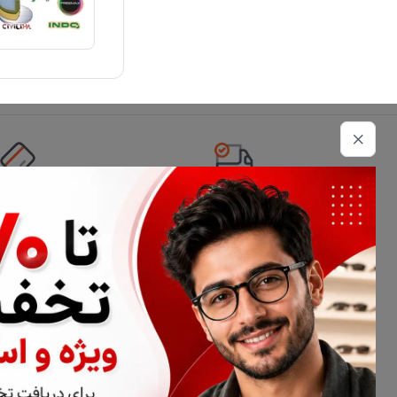
تحویل اکسپرس
امکان پرداخت 
اطلاعات تماس
02177116909
info@civiliha.com
ارسال فوری در تهران + ارسال به سراسر کشور