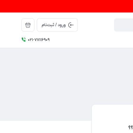
ورود / ثبت‌نام
021-77116909
؟؟