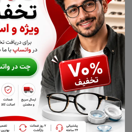
اطلاعات تماس
02177116909
info@civiliha.com
ارسال فوری در تهران + ارسال به سراسر کشور
درباره فروشگاه عینک و عدسی سیویلیها
سیویلیها فروشگاه تخصصی عینک طبی، فریم عینک و عدسی عینک اس
سیویلیها می‌توانید انواع عدسی طبی، عدسی آنتی‌رفلکس، بلوکنترل
گزینه مشاوره دریافت کنید.
تیم سیویلیها تلاش می‌کند با ارائه برندهای معتبر، توضیحات دقی
مطمئن‌تر و سریع‌تر کند. امکان ارسال در تهران و سراسر کشور و پ