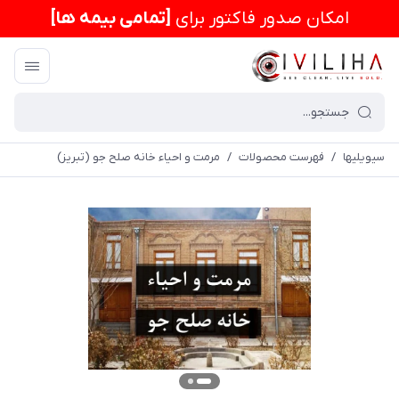
امكان صدور فاکتور برای
[تمامی بیمه ها]
سیویلیها
/
فهرست محصولات
/
مرمت و احیاء خانه صلح جو (تبریز)