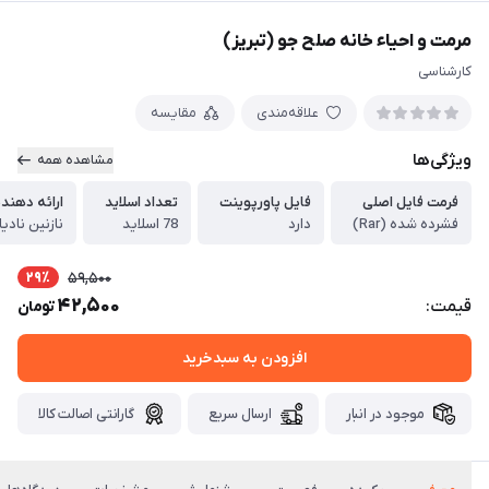
مرمت و احیاء خانه صلح جو (تبریز)
کارشناسی
علاقه‌مندی
مقایسه
ویژگی‌ها
مشاهده همه
فرمت فایل اصلی
فایل پاورپوینت
تعداد اسلاید
ارائه دهند
فشرده شده (Rar)
دارد
78 اسلاید
نازنین نادی
29٪
59,500
42,500
قیمت:
تومان
افزودن به سبدخرید
موجود در انبار
ارسال سریع
گارانتی اصالت کالا