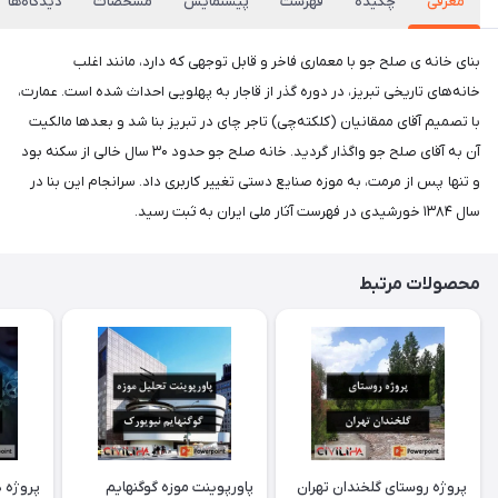
معرفی
چکیده
فهرست
پیشنمایش
مشخصات
دیدگاه‌ها
بنای خانه ی صلح جو با معماری فاخر و قابل توجهی که دارد، مانند اغلب
خانه‌های تاریخی تبریز، در دوره گذر از قاجار به پهلویی احداث شده است. عمارت،
با تصمیم آقای ممقانیان (کلکته‌چی) تاجر چای در تبریز بنا شد و بعدها مالکیت
آن به آقای صلح جو واگذار گردید. خانه صلح جو حدود ۳۰ سال خالی از سکنه بود
و تنها پس از مرمت، به موزه صنایع دستی تغییر کاربری داد. سرانجام این بنا در
سال ۱۳۸۴ خورشیدی در فهرست آثار ملی ایران به ثبت رسید.
محصولات مرتبط
پروژه روستای گلخندان تهران
پاورپوینت موزه گوگنهایم
پروژه د