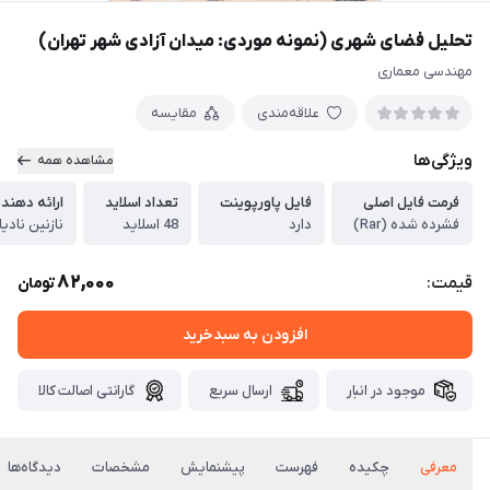
تحلیل فضای شهری (نمونه موردی: میدان آزادی شهر تهران)
مهندسی معماری
علاقه‌مندی
مقایسه
ویژگی‌ها
مشاهده همه
فرمت فایل اصلی
فایل پاورپوینت
تعداد اسلاید
ارائه دهند
فشرده شده (Rar)
دارد
48 اسلاید
نازنین نادی
82,000
قیمت:
تومان
افزودن به سبدخرید
موجود در انبار
ارسال سریع
گارانتی اصالت کالا
معرفی
چکیده
فهرست
پیشنمایش
مشخصات
دیدگاه‌ها