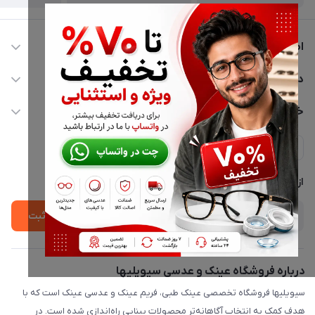
اطلاعات تماس
02177116909
دسترسی سریع
info@civiliha.com
حساب کاربری
خدمات مشتریان
ارسال فوری در تهران + ارسال به سراسر کشور
مجله فروشگاه
حریم خصوصی
لیست محصولات
پشتیبانی واتساپ 09397003162
درباره ما
از جدید‌ترین تخفیف‌ها با‌ خبر شوید
ثبت
درباره فروشگاه عینک و عدسی سیویلیها
سیویلیها فروشگاه تخصصی عینک طبی، فریم عینک و عدسی عینک است که با
هدف کمک به انتخاب آگاهانه‌تر محصولات بینایی راه‌اندازی شده است. در