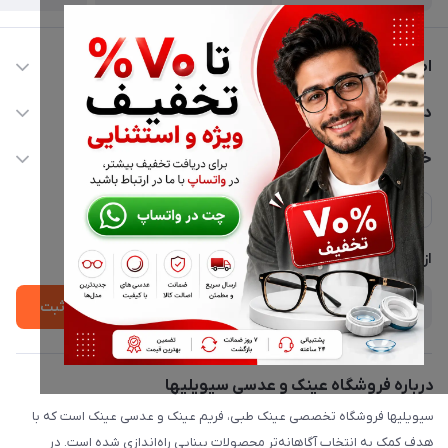
اطلاعات تماس
02177116909
دسترسی سریع
info@civiliha.com
حساب کاربری
خدمات مشتریان
ارسال فوری در تهران + ارسال به سراسر کشور
مجله فروشگاه
حریم خصوصی
لیست محصولات
پشتیبانی واتساپ 09397003162
درباره ما
از جدید‌ترین تخفیف‌ها با‌ خبر شوید
ثبت
درباره فروشگاه عینک و عدسی سیویلیها
سیویلیها فروشگاه تخصصی عینک طبی، فریم عینک و عدسی عینک است که با
هدف کمک به انتخاب آگاهانه‌تر محصولات بینایی راه‌اندازی شده است. در