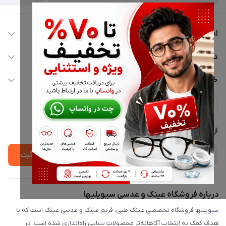
اطلاعات تماس
02177116909
دسترسی سریع
info@civiliha.com
حساب کاربری
خدمات مشتریان
ارسال فوری در تهران + ارسال به سراسر کشور
مجله فروشگاه
حریم خصوصی
لیست محصولات
پشتیبانی واتساپ 09397003162
درباره ما
از جدید‌ترین تخفیف‌ها با‌ خبر شوید
ثبت
درباره فروشگاه عینک و عدسی سیویلیها
سیویلیها فروشگاه تخصصی عینک طبی، فریم عینک و عدسی عینک است که با
هدف کمک به انتخاب آگاهانه‌تر محصولات بینایی راه‌اندازی شده است. در