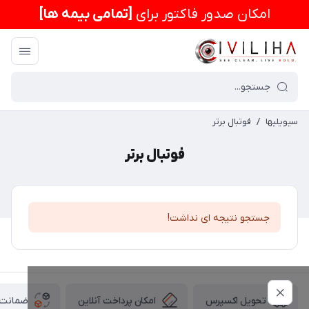
امكان صدور فاکتور برای
[تمامی بیمه ها]
سیویلیها
/
فوتبال برتر
فوتبال برتر
جستجو نتیجه ای نداشت!
امکان پرداخت آنلاین
ضمانت ا
تحویل اکسپرس