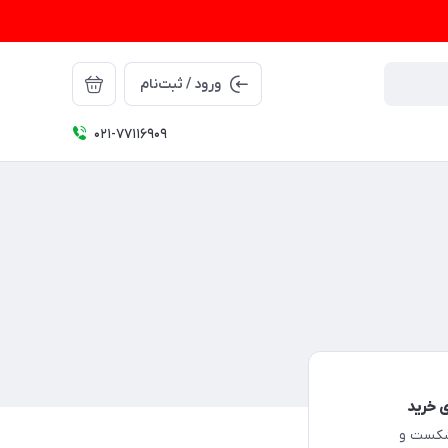
ورود / ثبت‌نام
021-77116909
 خرید
 شکست و