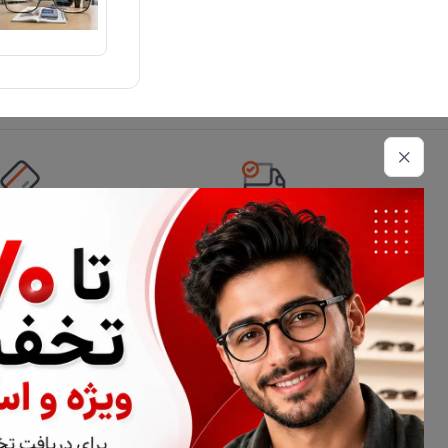
تحویل اکسپرس
امکان پرداخت 
اطلاعات تماس
02177116909
info@civiliha.com
ارسال فوری در تهران + ارسال به سراسر کشور