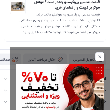
قیمت عدسی پروگرسیو چقدر است؟ عوامل
موثر بر قیمت و راهنمای خرید
قیمت عدسی پروگرسیو به عواملی مانند برند،
تکنولوژی ساخت، ضریب شکست و پوشش‌های محافظتی
بستگی دارد. در این مقاله با عوامل موثر بر قیمت عدسی
پروگرسیو آشنا می‌شوید تا بتوانید متناسب با نیاز و بود...
امکان پرداخت آنلاین
ضمانت ا
تحویل اکسپرس
اطلاعات تماس
02177116909
دسترسی سریع
info@civiliha.com
حساب کاربری
خدمات مشتریان
ارسال فوری در تهران + ارسال به سراسر کشور
مجله فروشگاه