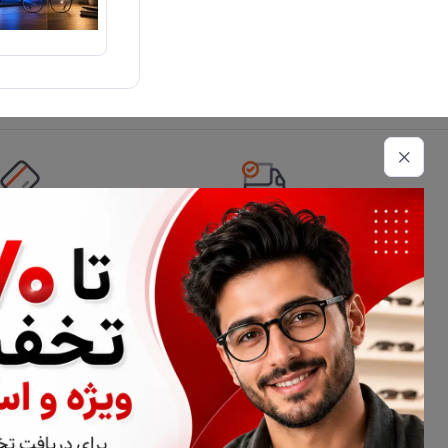
تحویل اکسپرس
امکان پرداخت 
اطلاعات تماس
02177116909
info@civiliha.com
ارسال فوری در تهران + ارسال به سراسر کشور