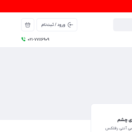
ورود / ثبت‌نام
021-77116909
رای چشم
سی آنتی رفلکس