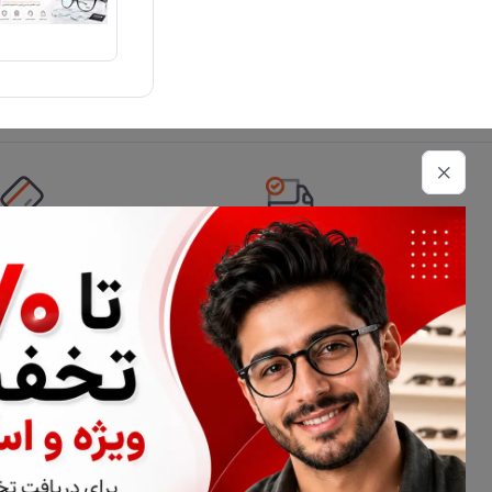
تحویل اکسپرس
امکان پرداخت 
اطلاعات تماس
02177116909
info@civiliha.com
ارسال فوری در تهران + ارسال به سراسر کشور