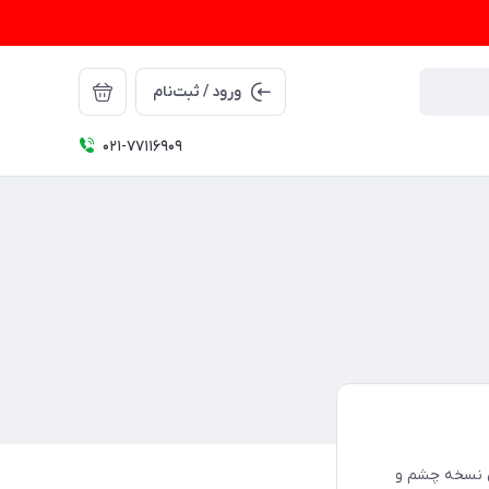
ورود / ثبت‌نام
021-77116909
ی نسخه چشم و